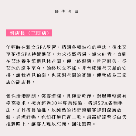
師傅介紹
副店長（三間店）
年輕時在雅文SPA學習，精通各種油推的手法，後來又
至花提SPA持續進修，力求技藝精湛、爐火純青，直到
在艾沐養生館遇見林老闆，便一路跟隨，吃苦耐勞，從
艾沐的誕生至今，始終屹立不搖。非常感謝老天爺的安
排，讓我遇見伯樂，也感謝老闆的賞識，使我成為三家
店的副店長。
個性活潑開朗，笑容燦爛，且極愛乾淨，對環境整潔有
極高要求。擁有超過30年專業經驗，精通SPA各種手
法，尤其擅長油推，以純熟的技術讓顧客達到深層放
鬆、通體舒暢，宛如打通任督二脈。最高紀錄曾從白天
推到晚上，讓客人難以忘懷，回味無窮。