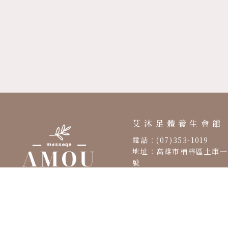
按摩店
養身會館
高雄按摩店
高雄養身會館
楠梓按摩店
艾沐足體養生會館
電話：(07)353-1019
地址：高雄市楠梓區土庫一
號
營業時間：AM 10:00 – 
02:00