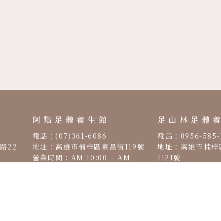
阿點足體養生館
足山林足體
電話：(07)361-6086
電話：0956-585-
路22
地址：高雄市楠梓區東昌街119號
地址：高雄市楠梓
營業時間：AM 10:00 – AM
1121號
AM
03:00
營業時間：PM 12:
00:00