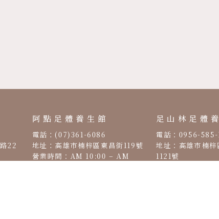
阿點足體養生館
足山林足體
電話：(07)361-6086
電話：0956-585-
路22
地址：高雄市楠梓區東昌街119號
地址：高雄市楠梓
營業時間：AM 10:00 – AM
1121號
AM
03:00
營業時間：PM 12:
00:00