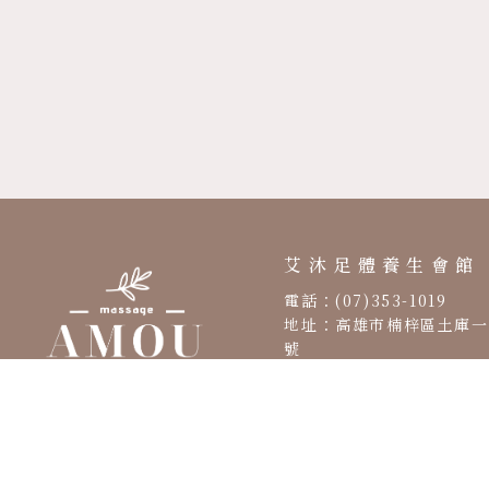
按摩店
養身會館
高雄按摩店
高雄養身會館
楠梓按摩店
艾沐足體養生會館
電話：(07)353-1019
地址：高雄市楠梓區土庫一
號
營業時間：AM 10:00 – 
02:00